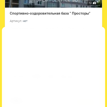
12
Спортивно-оздоровительная база " Просторы"
Артикул:
нет
Незабываемые спортивные сборы в Туапсинской
курортной зоне.
Выберите страну
Россия
Выберите регион
Краснодарский край
Выберите вид спорта
Баскетбол, Волейбол, Танцы, Теннис, Фитнес и
спортивная аэробика, Футбол, Черлидинг, Шахматы
Добавить к сравнению
2 800
руб.
Подробнее