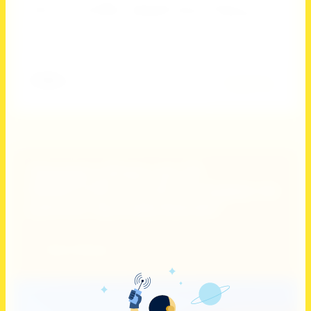
Баскетбол, Волейбол, Единоборства, Плавание, Танцы,
Фитнес и спортивная аэробика, Футбол, Черлидинг
Добавить к сравнению
3 200
руб.
Подробнее
Закажи сборы до 25
ФЕВРАЛЯ и получи скидку на
раннее бронирование!
Узнать больше