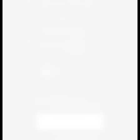
143405 , Московская область, город
Красногорск, ул. Почтовая 3
e-mail: info@sport-service.su
Линия 8 800 300
8491
Анапа +7 (86133)
7-91-84
Присоединяйтесь!
Подписаться на
бесплатную рассылку!
Я выражаю
согласие