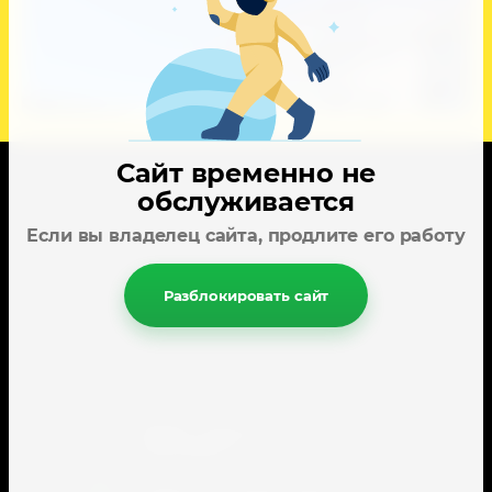
Сайт временно не
обслуживается
Карта сайта
Если вы владелец сайта, продлите его работу
Поиск по сайту
Наши сотрудники
Разблокировать сайт
Пользователи
353445, город-курорт Анапа, ул.
Спортивная, 2.