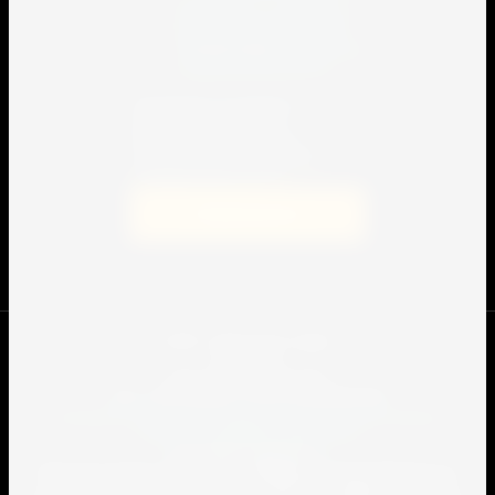
на передачу и обработку
персональных данных
в
соответствии с
политикой
конфиденциальности
Я выражаю согласие на
передачу и обработку
персональных данных в
соответствии с политикой
конфиденциальности
Подписаться
© 2009 - 2022 Спорт-сервис.
Юр.лицо:
ООО "Спорт Сервис Про"
2301109862
ИНН
/ ОГРН
1232300041390
Согласие на передачу и обработку персональных данных
Политика конфиденциальности
Все права защищены.
Данный интернет-сайт носит информационный характер и ни
при каких условиях не является публичной офертой, которая