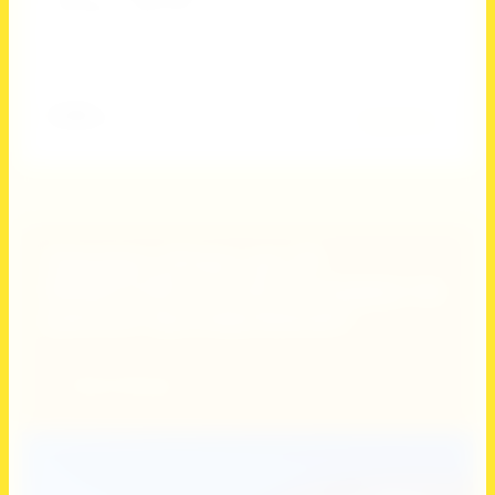
Черлидинг, Шахматы
Добавить к сравнению
2 000
руб.
Подробнее
Закажи сборы до 25
ФЕВРАЛЯ и получи скидку на
раннее бронирование!
Узнать больше