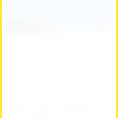
9
Спортивные сборы в Кондопоге
Артикул:
нет
Спортивные сборы в Республике Карелия
Выберите страну
Россия
Выберите регион
Без региона
Выберите вид спорта
Баскетбол, Волейбол, Гандбол, Единоборства, Каратэ,
Кикбоксинг, Плавание, Синхронное плавание, Танцы,
Теннис, Тхэквондо, Фитнес и спортивная аэробика,
Футбол, Хоккей, Художественная гимнастика,