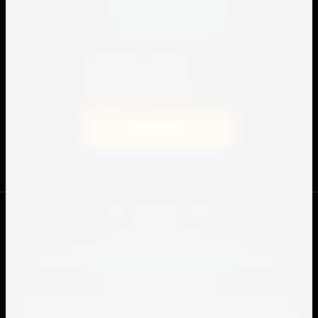
персональных данных
в
соответствии с
политикой
конфиденциальности
Я выражаю согласие на
передачу и обработку
персональных данных в
соответствии с политикой
конфиденциальности
Подписаться
© 2009 - 2022 Спорт-сервис.
Юр.лицо:
ООО "Спорт Сервис Про"
2301109862
ИНН
/ ОГРН
1232300041390
Согласие на передачу и обработку персональных данных
Политика конфиденциальности
Все права защищены.
Данный интернет-сайт носит информационный характер и ни
при каких условиях не является публичной офертой, которая
определяется положениями Статьи 437 (2) Гражданского кодекса