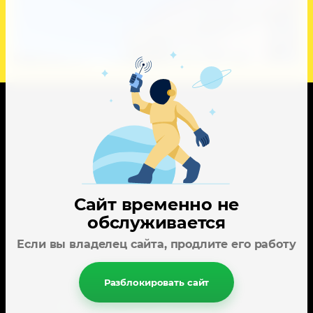
Карта сайта
Поиск по сайту
Наши сотрудники
Сайт временно не
Пользователи
обслуживается
Если вы владелец сайта, продлите его работу
353445, город-курорт Анапа, ул.
Спортивная, 2.
Разблокировать сайт
143405 , Московская область, город