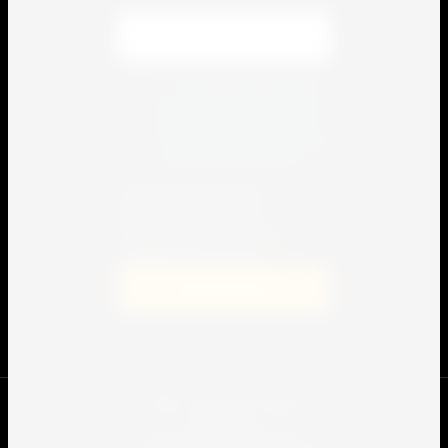
Я выражаю
согласие
на передачу и обработку
персональных данных
в
соответствии с
политикой
конфиденциальности
Я выражаю согласие на
передачу и обработку
персональных данных в
соответствии с политикой
конфиденциальности
Подписаться
© 2009 - 2022 Спорт-сервис.
Юр.лицо:
ООО "Спорт Сервис Про"