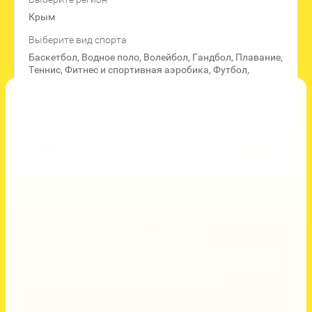
Крым
Выберите вид спорта
Баскетбол, Водное поло, Волейбол, Гандбол, Плавание,
Теннис, Фитнес и спортивная аэробика, Футбол,
Хоккей на траве, Черлидинг
Добавить к сравнению
2 800
руб.
Подробнее
Закажи сборы до 25
ФЕВРАЛЯ и получи скидку на
раннее бронирование!