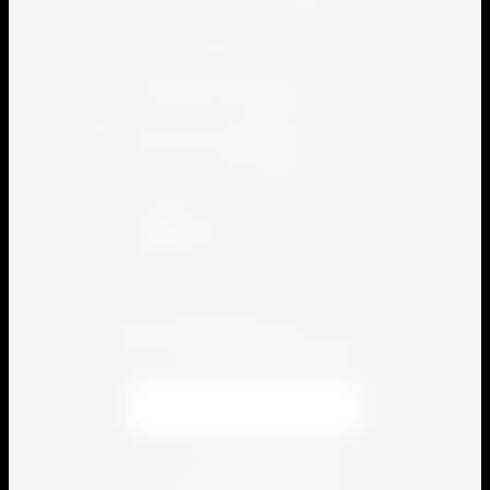
Красногорск, ул. Почтовая 3
e-mail: info@sport-service.su
Линия 8 800 300
8491
Анапа +7 (86133)
7-91-84
Присоединяйтесь!
Подписаться на
бесплатную рассылку!
Я выражаю
согласие
на передачу и обработку