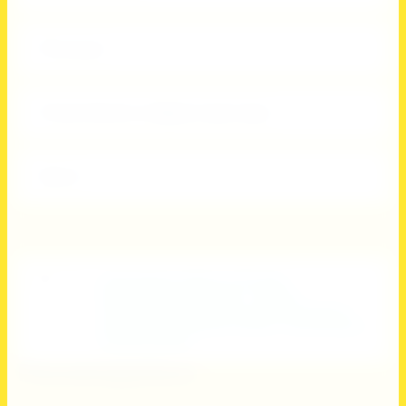
Питание
Спортивная инфраструктура
Цены
теги:
спортивные сборы в России
,
корпоративный отдых
,
учебно-
тренировочные сбору
,
корпоративные
группы
,
спортивные сборы
,
организация
соревнований
Рекомендуемые