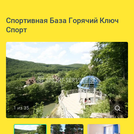
Спортивная База Горячий Ключ
Спорт
1
из
35