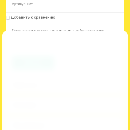
Артикул:
нет
Добавить к сравнению
Одна из самых лучших спортивных баз имеющая
возможность принять различные виды спорта, как для
проведения учебно-тренировочных сборов так и для
соревнований и турниров. Горячий Ключ Спорт.
Заказать
Поделиться:
Описание
Проживание