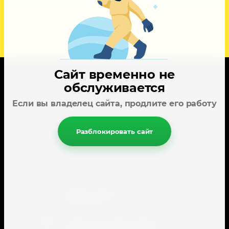
Назад
Сайт временно не
обслуживается
Карта сайта
Если вы владелец сайта, продлите его работу
Поиск по сайту
Наши сотрудники
Разблокировать сайт
Пользователи
353445, город-курорт Анапа, ул.
Спортивная, 2.
143405 , Московская область, город