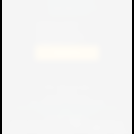
персональных данных
в
соответствии с
политикой
конфиденциальности
Я выражаю согласие на
передачу и обработку
персональных данных в
соответствии с политикой
конфиденциальности
Подписаться
© 2009 - 2022 Спорт-сервис.
Юр.лицо:
ООО "Спорт Сервис Про"
2301109862
ИНН
/ ОГРН
1232300041390
Согласие на передачу и обработку персональных данных
Политика конфиденциальности
Все права защищены.
Данный интернет-сайт носит информационный характер и ни
при каких условиях не является публичной офертой, которая
определяется положениями Статьи 437 (2) Гражданского кодекса