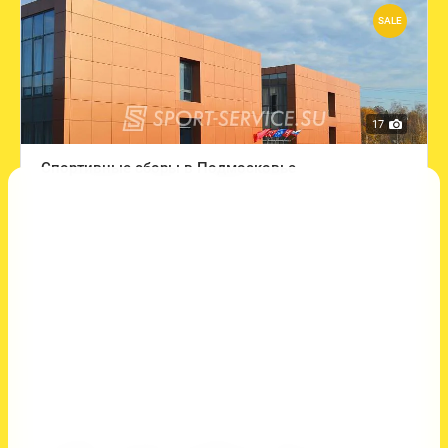
SALE
17
Спортивные сборы в Подмосковье
Артикул:
нет
Новая ультрасовременная спортивная база,
построенная по стандартам международных сетей,
расположена к северо-западу от Москвы.
Выберите страну
Россия
Выберите регион
Московская область
Выберите вид спорта
Pole Sport, Баскетбол, Воздушная гимнастика,