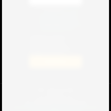
Я выражаю
согласие
на передачу и обработку
персональных данных
в
соответствии с
политикой
конфиденциальности
Я выражаю согласие на
передачу и обработку
персональных данных в
соответствии с политикой
конфиденциальности
Подписаться
© 2009 - 2022 Спорт-сервис.
Юр.лицо:
ООО "Спорт Сервис Про"
2301109862
ИНН
/ ОГРН
1232300041390
Согласие на передачу и обработку персональных данных
Политика конфиденциальности