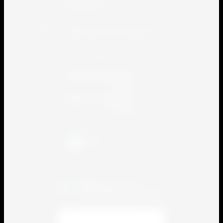
Спортивная, 2.
143405 , Московская область, город
Красногорск, ул. Почтовая 3
e-mail: info@sport-service.su
Линия 8 800 300
8491
Анапа +7 (86133)
7-91-84
Присоединяйтесь!
Подписаться на
бесплатную рассылку!