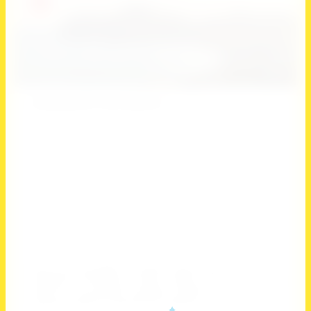
NEW
19
Спортивный отель Берлога
Артикул:
нет
В здоровом теле – здоровый дух.
Выберите страну
Россия
Выберите регион
Крым
Выберите вид спорта
Баскетбол, Волейбол, Гандбол, Единоборства,
Плавание, Пятиборье, Танцы, Танцы на пилоне, Теннис,
Фитнес и спортивная аэробика, Футбол,
Художественная гимнастика, Шахматы