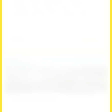
Волейбол, Гандбол, Единоборства, Плавание,
Пятиборье, Танцы, Танцы на пилоне, Теннис, Фитнес и
спортивная аэробика, Футбол, Хоккей на траве,
Художественная гимнастика, Черлидинг, Шахматы
Добавить к сравнению
5 000
руб.
Подробнее
15
Спортивная база "Спартак"
Артикул:
нет