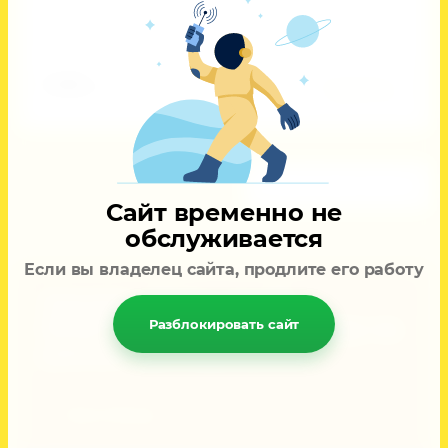
Добавить к сравнению
3 000
руб.
Подробнее
1
2
Сайт временно не
обслуживается
Если вы владелец сайта, продлите его работу
Закажи сборы до 25
ФЕВРАЛЯ и получи скидку на
Разблокировать сайт
раннее бронирование!
Узнать больше