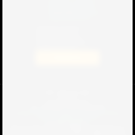
на передачу и обработку
персональных данных
в
соответствии с
политикой
конфиденциальности
Я выражаю согласие на
передачу и обработку
персональных данных в
соответствии с политикой
конфиденциальности
Подписаться
© 2009 - 2022 Спорт-сервис.
Юр.лицо:
ООО "Спорт Сервис Про"
2301109862
ИНН
/ ОГРН
1232300041390
Согласие на передачу и обработку персональных данных
Политика конфиденциальности
Все права защищены.
Данный интернет-сайт носит информационный характер и ни
при каких условиях не является публичной офертой, которая