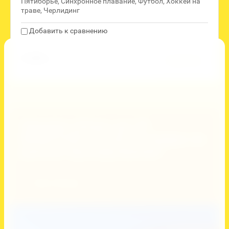
Пятиборье, Синхронное плавание, Футбол, Хоккей на
траве, Черлидинг
Добавить к сравнению
6 208
руб.
Подробнее
Закажи сборы до 25
ФЕВРАЛЯ и получи скидку на
раннее бронирование!
Узнать больше